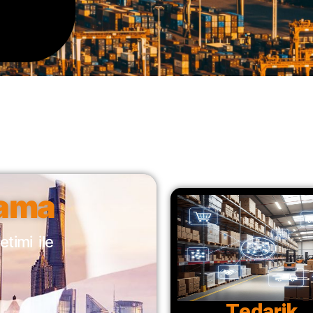
lama
timi ile
Tedarik