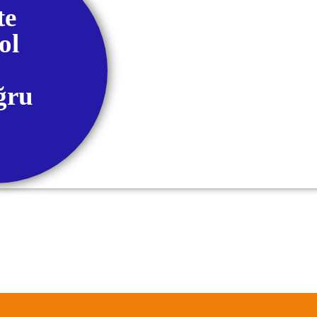
te
ol
ğru