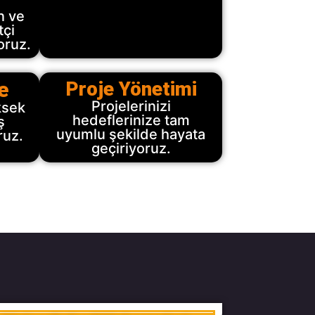
n ve
tçi
oruz.
e
Proje Yönetimi
Projelerinizi
ksek
hedeflerinize tam
ş
uyumlu şekilde hayata
ruz.
geçiriyoruz.