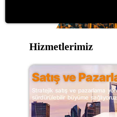
Hizmetlerimiz
Satış ve Pazar
Stratejik satış ve pazarlama yöne
sürdürülebilir büyüme sağlıyoruz